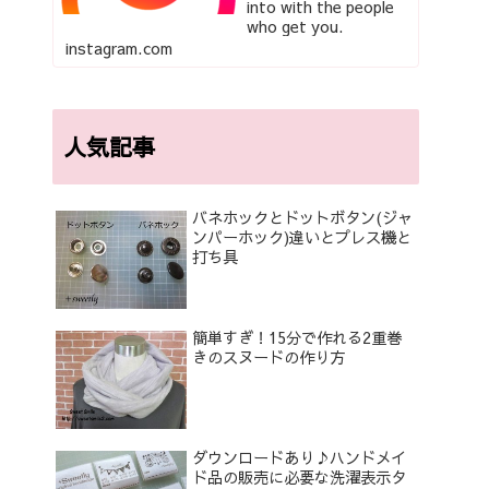
into with the people
who get you.
instagram.com
人気記事
バネホックとドットボタン(ジャ
ンパーホック)違いとプレス機と
打ち具
簡単すぎ！15分で作れる2重巻
きのスヌードの作り方
ダウンロードあり♪ハンドメイ
ド品の販売に必要な洗濯表示タ