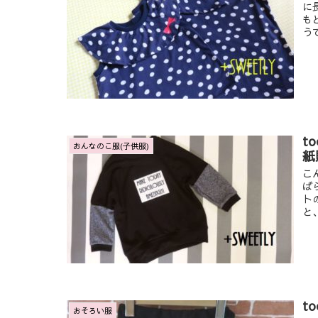
に
も
うで
t
おんなのこ服(子供服)
紙
こ
ば
ト
と
t
おそろい服