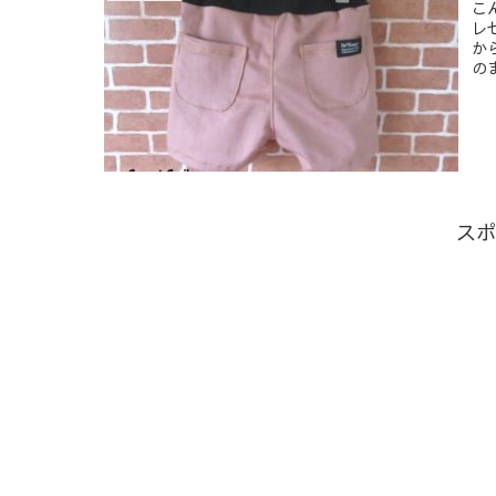
こ
レ
か
の
スポ