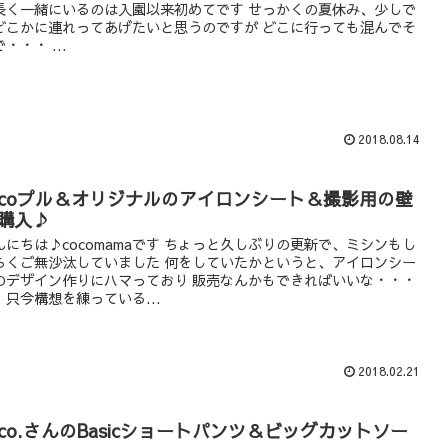
長く一緒にいるのは入園以来初めてです せっかくの夏休み、少しで
どこかに連れってあげたいと思うのですが どこに行っても混んでそ
・・・ ...
2018.08.14
ocoプル＆オリジナルのアイロンシート＆撮影用の壁
購入♪
んにちは♪cocomamaです ちょっと久しぶりの更新で、ミシンもし
らくご無沙汰していました 何をしていたかというと、アイロンシー
のデザイン作りにハマっており 販売なんかもできればいいな・・・
、只今構想を練っている...
2018.02.21
oco.さんのBasicショートパンツ＆ビッグカットソー