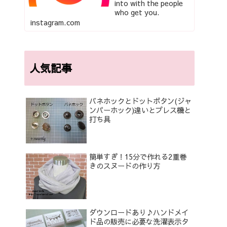
into with the people
who get you.
instagram.com
人気記事
バネホックとドットボタン(ジャ
ンパーホック)違いとプレス機と
打ち具
簡単すぎ！15分で作れる2重巻
きのスヌードの作り方
ダウンロードあり♪ハンドメイ
ド品の販売に必要な洗濯表示タ