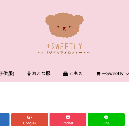
子供服)
おとな服
こもの
＋Sweetly
Google+
Pocket
LINE