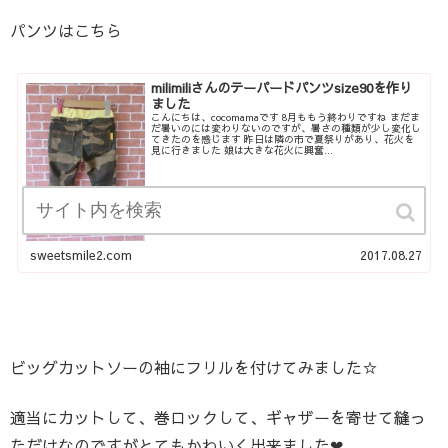
パンツはこちら
milimiliさんのテーパードパンツsize90を作り
ました
こんにちは、cocomamaです 8月ももう終わりですね まだま
だ暑いのには変わりないのですが、暑さの種類が少し変化し
てきたのを感じます 昨日は隣の市で夏祭りがあり、花火を
見に行きました 娘は大きな花火に興奮...
sweetsmile2.com
2017.08.27
ビッグカットソーの袖にフリルを付けてみました☆
適当にカットして、巻ロックして、ギャザーを寄せて縫っ
ただけなのですがとてもかわいく出来ました❤