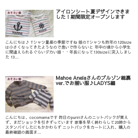
アイロンシート夏デザインできま
おそろい服
した！期間限定オープンします
こんにちは♪ Tシャツ量産の季節ですね 娘のTシャツも昨年の120size
は小さくなってきたようなので急いで作らないと 年中の頃から小学生
に間違えられるぐらいデカい娘・・年長になって130sizeに突入しまし
た 13...
Mahoe Anelaさんのブルゾン総裏
おそろい服
ver.でお揃い服♪LADYS編
こんにちは、cocomamaです 昨日のpuririさんのニットパックが買え
ず、まだショックを引きずっています 家事を早く終わらして20時から
スタンバイしたにもかかわらず ニットパックをカートに入れ、購入の
最終確認の画面ま...