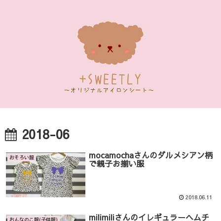
2018-06
mocamochaさんのダルメシアン柄
おそろい服
で親子お揃い服
2018.06.11
milimiliさんのイレギュラーヘムチ
おんなのこ服(子供服)