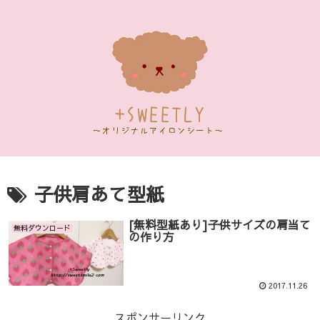
子供肩あて型紙
[無料型紙あり]子供サイズの肩当て
無料ダウンロード
の作り方
2017.11.26
スポンサーリンク