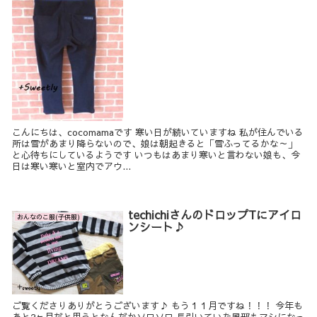
こんにちは、cocomamaです 寒い日が続いていますね 私が住んでいる
所は雪があまり降らないので、娘は朝起きると「雪ふってるかな～」
と心待ちにしているようです いつもはあまり寒いと言わない娘も、今
日は寒い寒いと室内でアウ...
techichiさんのドロップTにアイロ
おんなのこ服(子供服)
ンシート♪
ご覧くださりありがとうございます♪ もう１１月ですね！！！ 今年も
あと2ヶ月だと思うとなんだかソワソワ 長引いていた風邪もマシになっ