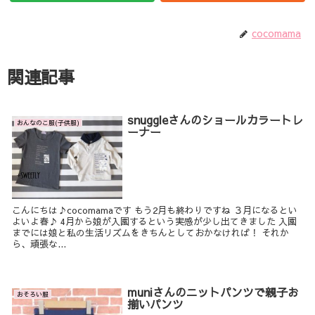
cocomama
関連記事
snuggleさんのショールカラートレ
おんなのこ服(子供服)
ーナー
こんにちは♪cocomamaです もう2月も終わりですね ３月になるとい
よいよ春♪ 4月から娘が入園するという実感が少し出てきました 入園
までには娘と私の生活リズムをきちんとしておかなければ！ それか
ら、頑張な...
muniさんのニットパンツで親子お
おそろい服
揃いパンツ