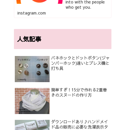
into with the people
who get you.
instagram.com
人気記事
バネホックとドットボタン(ジャ
ンパーホック)違いとプレス機と
打ち具
簡単すぎ！15分で作れる2重巻
きのスヌードの作り方
ダウンロードあり♪ハンドメイ
ド品の販売に必要な洗濯表示タ