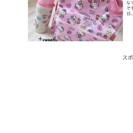
な
で
日、
スポ