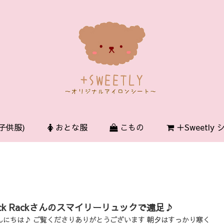
子供服)
おとな服
こもの
＋Sweetly
ick Rackさんのスマイリーリュックで遠足♪
んにちは♪ ご覧くださりありがとうございます 朝夕はすっかり寒く