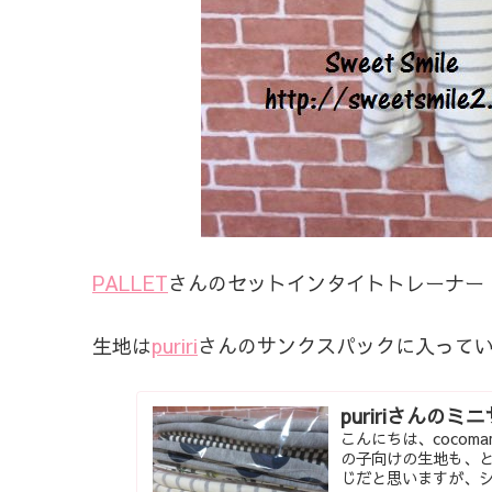
PALLET
さんのセットインタイトトレーナー si
生地は
puriri
さんのサンクスパックに入って
puririさんの
こんにちは、cocom
の子向けの生地も、とっ
じだと思いますが、シ