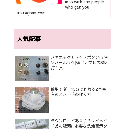
into with the people
who get you.
instagram.com
人気記事
バネホックとドットボタン(ジャ
ンパーホック)違いとプレス機と
打ち具
簡単すぎ！15分で作れる2重巻
きのスヌードの作り方
ダウンロードあり♪ハンドメイ
ド品の販売に必要な洗濯表示タ