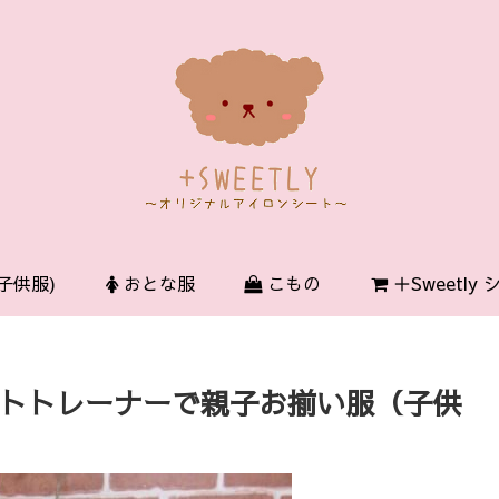
子供服)
おとな服
こもの
＋Sweetly
タイトトレーナーで親子お揃い服（子供