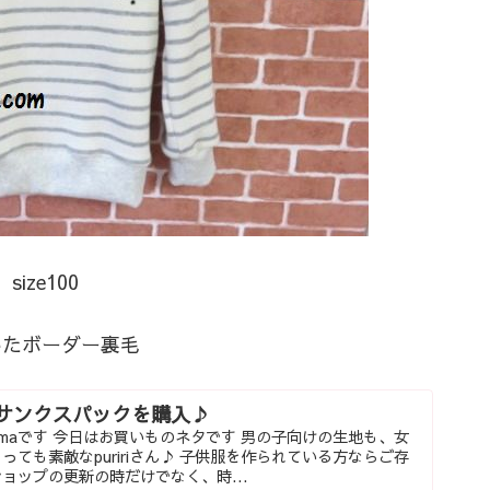
ze100
いたボーダー裏毛
ミニサンクスパックを購入♪
amaです 今日はお買いものネタです 男の子向けの生地も、女
ても素敵なpuririさん♪ 子供服を作られている方ならご存
ョップの更新の時だけでなく、時...