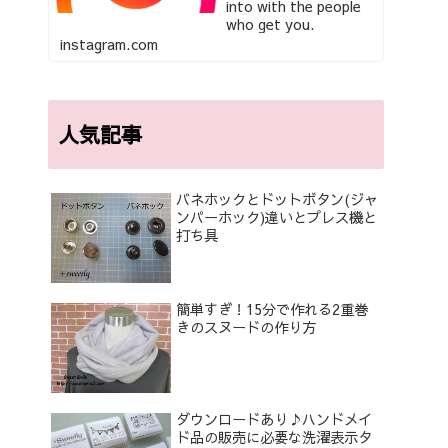
into with the people
who get you.
instagram.com
人気記事
バネホックとドットボタン(ジャ
ンパーホック)違いとプレス機と
打ち具
簡単すぎ！15分で作れる2重巻
きのスヌードの作り方
ダウンロードあり♪ハンドメイ
ド品の販売に必要な洗濯表示タ