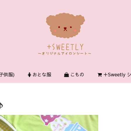
子供服)
おとな服
こもの
＋Sweetly
♪