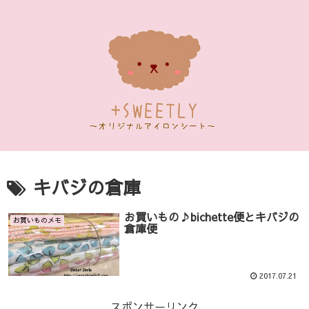
キバジの倉庫
お買いもの♪bichette便とキバジの
お買いものメモ
倉庫便
2017.07.21
スポンサーリンク